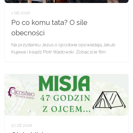
1 SIE 2026
Po co komu tata? O sile
obecności
Na przystanku Jezus o ojcostwie opowiadają Jakub
Kujawa i ksiądz Piotr Wadowski. Zobaczcie film.
5 CZE 2026