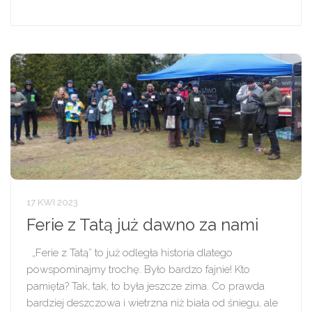
17 KWI 2023
Ferie z Tatą już dawno za nami
„Ferie z Tatą” to już odległa historia dlatego
powspominajmy trochę. Było bardzo fajnie! Kto
pamięta? Tak, tak, to była jeszcze zima. Co prawda
bardziej deszczowa i wietrzna niż biała od śniegu, ale