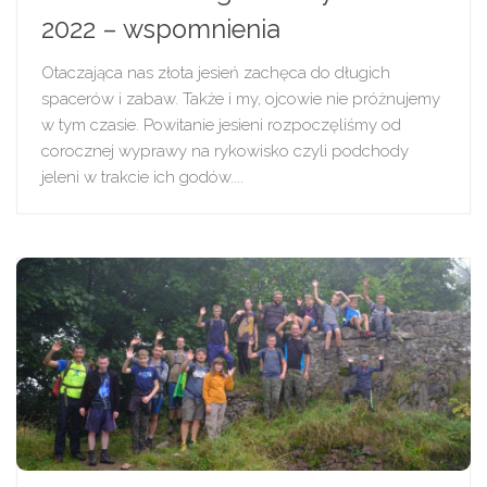
2022 – wspomnienia
Otaczająca nas złota jesień zachęca do długich
spacerów i zabaw. Także i my, ojcowie nie próżnujemy
w tym czasie. Powitanie jesieni rozpoczęliśmy od
corocznej wyprawy na rykowisko czyli podchody
jeleni w trakcie ich godów....