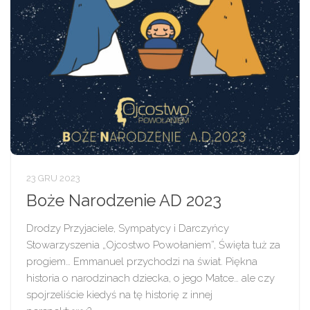
23 GRU 2023
Boże Narodzenie AD 2023
Drodzy Przyjaciele, Sympatycy i Darczyńcy
Stowarzyszenia „Ojcostwo Powołaniem”, Święta tuż za
progiem… Emmanuel przychodzi na świat. Piękna
historia o narodzinach dziecka, o jego Matce… ale czy
spojrzeliście kiedyś na tę historię z innej