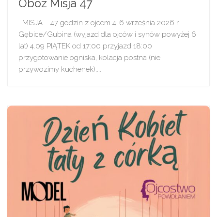
Obóz Misja 47
MISJA – 47 godzin z ojcem 4-6 września 2026 r. –
Gębice/Gubina (wyjazd dla ojców i synów powyżej 6
lat) 4.09 PIĄTEK od 17:00 przyjazd 18:00
przygotowanie ogniska, kolacja postna (nie
przywozimy kuchenek),...