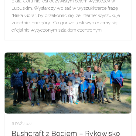
Biała Góra nie jest oczywistym celem wycieczek w
Lubuskim. Wystarczy wpisać w wyszukiwarce frazę
“Biała Góra”, by przekonać się, że internet wyszukuje
zupełnie inne góry… Co gorsza, jeśli wybierzemy się
oficjalnie wytyczonym szlakiem czerwonym,...
6 PAŹ 2022
Bushcraft z Bogiem – Rykowisko