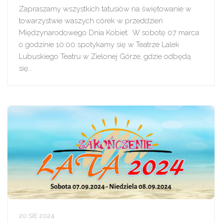
Zapraszamy wszystkich tatusiów na świętowanie w
towarzystwie waszych córek w przeddzień
Międzynarodowego Dnia Kobiet. W sobotę 07 marca
o godzinie 10:00 spotykamy się w Teatrze Lalek
Lubuskiego Teatru w Zielonej Górze, gdzie odbędą
się...
20 SIE 2024