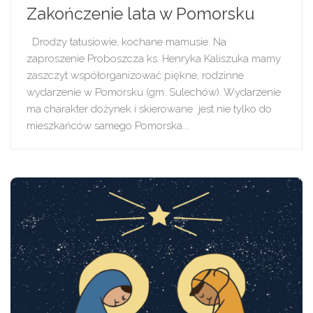
Zakończenie lata w Pomorsku
Drodzy tatusiowie, kochane mamusie. Na
zaproszenie Proboszcza ks. Henryka Kaliszuka mamy
zaszczyt współorganizować piękne, rodzinne
wydarzenie w Pomorsku (gm. Sulechów). Wydarzenie
ma charakter dożynek i skierowane jest nie tylko do
mieszkańców samego Pomorska...