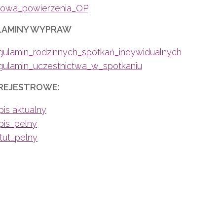
owa_powierzenia_OP
LAMINY WYPRAW
ulamin_rodzinnych_spotkań_indywidualnych
ulamin_uczestnictwa_w_spotkaniu
REJESTROWE:
is aktualny
pis_pelny
tut_pelny