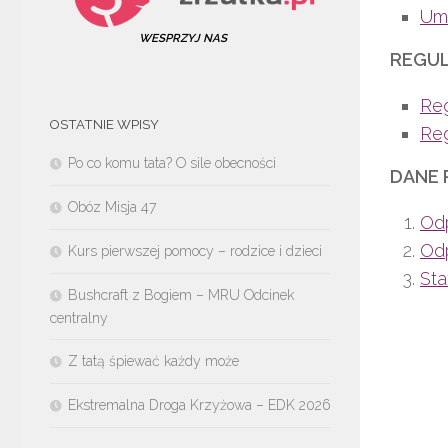
Um
WESPRZYJ NAS
REGU
Reg
OSTATNIE WPISY
Reg
Po co komu tata? O sile obecności
DANE 
Obóz Misja 47
Odp
Od
Kurs pierwszej pomocy – rodzice i dzieci
Sta
Bushcraft z Bogiem – MRU Odcinek
centralny
Z tatą śpiewać każdy może
Ekstremalna Droga Krzyżowa – EDK 2026