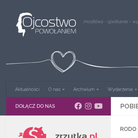
Skip to content
modlitwa - spotkanie - w
Aktualności
O nas
Archwium
Wydarzenia
POBI
DOŁĄCZ DO NAS
RODO