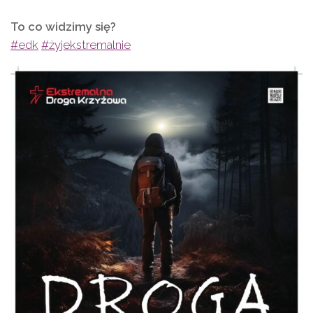
To co widzimy się?
#edk
#żyjekstremalnie