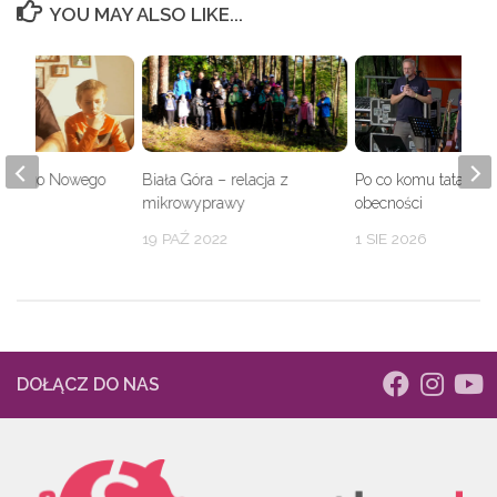
YOU MAY ALSO LIKE...
wionego Nowego
Biała Góra – relacja z
Po co komu tata? O s
mikrowyprawy
obecności
020
19 PAŹ 2022
1 SIE 2026
DOŁĄCZ DO NAS