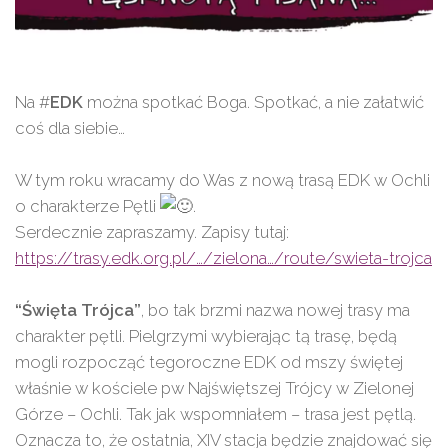
Na #
EDK
można spotkać Boga. Spotkać, a nie załatwić
coś dla siebie…
W tym roku wracamy do Was z nową trasą EDK w Ochli
o charakterze Pętli
.
Serdecznie zapraszamy. Zapisy tutaj:
https://trasy.edk.org.pl/…/zielona…/route/swieta-trojca
“Święta Trójca”
, bo tak brzmi nazwa nowej trasy ma
charakter pętli. Pielgrzymi wybierając tą trasę, będą
mogli rozpocząć tegoroczne EDK od mszy świętej
właśnie w kościele pw Najświętszej Trójcy w Zielonej
Górze – Ochli. Tak jak wspomniałem – trasa jest pętlą.
Oznacza to, że ostatnia, XIV stacja będzie znajdować się