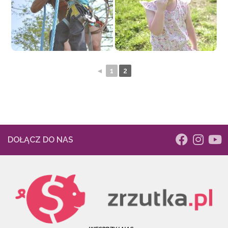
◄
1
2
DOŁĄCZ DO NAS