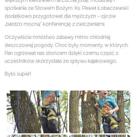
większym kierunkiem na Eucharystię, modlitwę i
spotkania ze Słowem Bożym. Ks. Paweł Łobaczewski
dodatkowo przygotował dla mężczyzn – ojców
„bardzo mocną” konferencję z ćwiczeniami.
Oczywiście mnóstwo zabawy mimo chłodnej,
deszczowej pogody. Choć były momenty, w których
Pan ogrzewał nas słońcem dzięki czemu część z
uczestników skorzystała ze spływu kajakowego.
Było super!