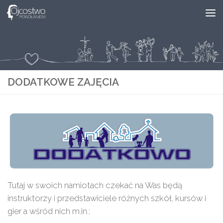
Skip to content
DODATKOWE ZAJĘCIA
Tutaj w swoich namiotach czekać na Was będą
instruktorzy i przedstawiciele różnych szkół, kursów i
gier a wśród nich m.in.:​​​