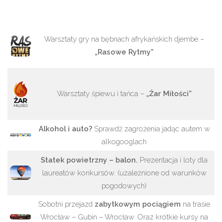
Warsztaty gry na bębnach afrykańskich djembe –
„Rasowe Rytmy”
Warsztaty śpiewu i tańca –
„Żar Miłości”
Alkohol i auto?
Sprawdź zagrożenia jadąc autem w
alkogooglach
Statek powietrzny – balon.
Prezentacja i loty dla
laureatów konkursów. (uzależnione od warunków
pogodowych)
Sobotni przejazd
zabytkowym pociągiem
na trasie
Wrocław – Gubin – Wrocław. Oraz krótkie kursy na