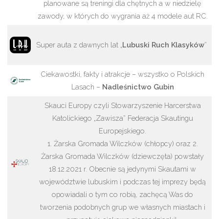
planowane są treningi dla chętnych a w niedzielę
zawody, w których do wygrania aż 4 modele aut RC.
Super auta z dawnych lat „
Lubuski Ruch Klasyków
”
Ciekawostki, fakty i atrakcje – wszystko o Polskich
Lasach –
Nadleśnictwo Gubin
Skauci Europy czyli Stowarzyszenie Harcerstwa
Katolickiego „Zawisza” Federacja Skautingu
Europejskiego.
1. Żarska Gromada Wilczków (chłopcy) oraz 2.
Żarska Gromada Wilczków (dziewczęta) powstały
18.12.2021 r. Obecnie są jedynymi Skautami w
województwie lubuskim i podczas tej imprezy będą
opowiadali o tym co robią, zachęcą Was do
tworzenia podobnych grup we własnych miastach i