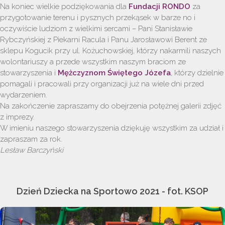
Na koniec wielkie podziękowania dla
Fundacji RONDO
za
przygotowanie terenu i pysznych przekąsek w barze no i
oczywiście ludziom z wielkimi sercami – Pani Stanisławie
Rybczyńskiej z Piekarni Racula i Panu Jarosławowi Berent ze
sklepu Kogucik przy ul. Kożuchowskiej, którzy nakarmili naszych
wolontariuszy a przede wszystkim naszym braciom ze
stowarzyszenia i
Mężczyznom Świętego Józefa
, którzy dzielnie
pomagali i pracowali przy organizacji już na wiele dni przed
wydarzeniem.
Na zakończenie zapraszamy do obejrzenia potężnej galerii zdjęć
z imprezy.
W imieniu naszego stowarzyszenia dziękuję wszystkim za udział i
zapraszam za rok.
Lesław Barczyński
Dzień Dziecka na Sportowo 2021 - fot. KSOP