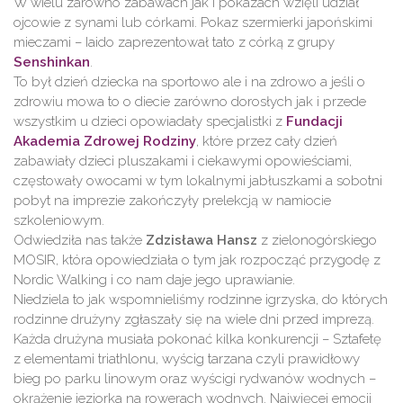
W wielu zarówno zabawach jak i pokazach wzięli udział
ojcowie z synami lub córkami. Pokaz szermierki japońskimi
mieczami – Iaido zaprezentował tato z córką z grupy
Senshinkan
.
To był dzień dziecka na sportowo ale i na zdrowo a jeśli o
zdrowiu mowa to o diecie zarówno dorosłych jak i przede
wszystkim u dzieci opowiadały specjalistki z
Fundacji
Akademia Zdrowej Rodziny
, które przez cały dzień
zabawiały dzieci pluszakami i ciekawymi opowieściami,
częstowały owocami w tym lokalnymi jabłuszkami a sobotni
pobyt na imprezie zakończyły prelekcją w namiocie
szkoleniowym.
Odwiedziła nas także
Zdzisława Hansz
z zielonogórskiego
MOSIR, która opowiedziała o tym jak rozpocząć przygodę z
Nordic Walking i co nam daje jego uprawianie.
Niedziela to jak wspomnieliśmy rodzinne igrzyska, do których
rodzinne drużyny zgłaszały się na wiele dni przed imprezą.
Każda drużyna musiała pokonać kilka konkurencji – Sztafetę
z elementami triathlonu, wyścig tarzana czyli prawidłowy
bieg po parku linowym oraz wyścigi rydwanów wodnych –
okrążenie jeziorka na rowerach wodnych. Najwięcej emocji