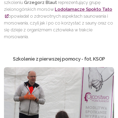
szkoleniu
Grzegorz Blaut
reprezentujący grupę
zielonogórskich morsów
Lodołamacze Spokto Tato
opowiadał o zdrowotnych aspektach saunowania i
morsowania, czyli jak i po co korzystać z sauny oraz co
się dzieje z organizmem człowieka w trakcie
morsowania.
Szkolenie z pierwszej pomocy - fot. KSOP