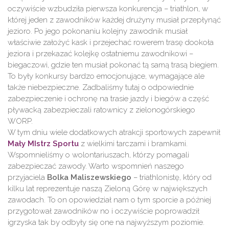
oczywiście wzbudziła pierwsza konkurencja – triathlon, w
której jeden z zawodników każdej drużyny musiał przepłynąć
jezioro. Po jego pokonaniu kolejny zawodnik musiał
właściwie założyć kask i przejechać rowerem trasę dookoła
jeziora i przekazać kolejkę ostatniemu zawodnikowi –
biegaczowi, gdzie ten musiał pokonać tą samą trasą biegiem.
To były konkursy bardzo emocjonujące, wymagające ale
także niebezpieczne. Zadbaliśmy tutaj o odpowiednie
zabezpieczenie i ochronę na trasie jazdy i biegów a część
pływacką zabezpieczali ratownicy z zielonogórskiego
WORP.
W tym dniu wiele dodatkowych atrakcji sportowych zapewnił
Mały MIstrz Sportu
z wielkimi tarczami i bramkami.
Wspomnieliśmy o wolontariuszach, którzy pomagali
zabezpieczać zawody. Warto wspomnień naszego
przyjaciela
Bolka Maliszewskiego
– triathlonistę, który od
kilku lat reprezentuje naszą Zieloną Górę w największych
zawodach. To on opowiedział nam o tym sporcie a później
przygotował zawodników no i oczywiście poprowadził
igrzyska tak by odbyły się one na najwyższym poziomie.