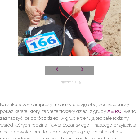
Zdjęcie 1 z 15
Na zakończenie imprezy mieliśmy okazję obejrzeć wspaniały
pokaz karate, który zaprezentowały dzieci z grupy
ABIRO
. Warto
zaznaczyć, że oprócz dzieci w grupie trenują też całe rodziny,
wśród których rodzina Pawła Sozańskiego – naszego przyjaciela,
ojca z powołaniem. To u nich wysypują się z szaf puchary i
medale zdobyte na zawodach zarówno krajowych jak i