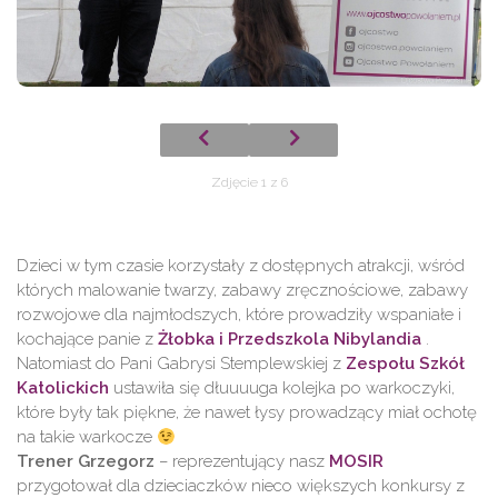
Zdjęcie 1 z 6
Dzieci w tym czasie korzystały z dostępnych atrakcji, wśród
których malowanie twarzy, zabawy zręcznościowe, zabawy
rozwojowe dla najmłodszych, które prowadziły wspaniałe i
kochające panie z
Żłobka i Przedszkola Nibylandia
.
Natomiast do Pani Gabrysi Stemplewskiej z
Zespołu Szkół
Katolickich
ustawiła się dłuuuuga kolejka po warkoczyki,
które były tak piękne, że nawet łysy prowadzący miał ochotę
na takie warkocze
Trener Grzegorz
– reprezentujący nasz
MOSIR
przygotował dla dzieciaczków nieco większych konkursy z