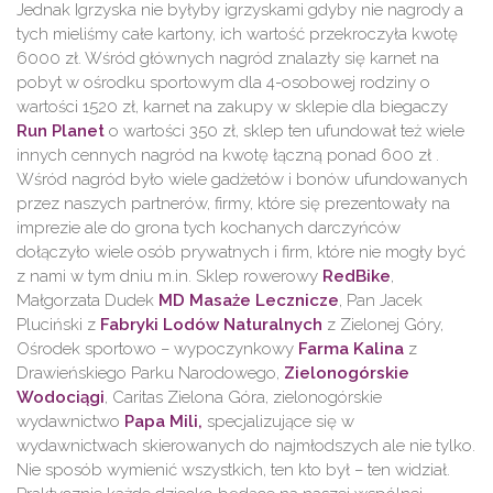
Jednak Igrzyska nie byłyby igrzyskami gdyby nie nagrody a
tych mieliśmy całe kartony, ich wartość przekroczyła kwotę
6000 zł. Wśród głównych nagród znalazły się karnet na
pobyt w ośrodku sportowym dla 4-osobowej rodziny o
wartości 1520 zł, karnet na zakupy w sklepie dla biegaczy
Run Planet
o wartości 350 zł, sklep ten ufundował też wiele
innych cennych nagród na kwotę łączną ponad 600 zł .
Wśród nagród było wiele gadżetów i bonów ufundowanych
przez naszych partnerów, firmy, które się prezentowały na
imprezie ale do grona tych kochanych darczyńców
dołączyło wiele osób prywatnych i firm, które nie mogły być
z nami w tym dniu m.in. Sklep rowerowy
RedBike
,
Małgorzata Dudek
MD Masaże Lecznicze
, Pan Jacek
Pluciński z
Fabryki Lodów Naturalnych
z Zielonej Góry,
Ośrodek sportowo – wypoczynkowy
Farma Kalina
z
Drawieńskiego Parku Narodowego,
Zielonogórskie
Wodociągi
, Caritas Zielona Góra, zielonogórskie
wydawnictwo
Papa Mili,
specjalizujące się w
wydawnictwach skierowanych do najmłodszych ale nie tylko.
Nie sposób wymienić wszystkich, ten kto był – ten widział.