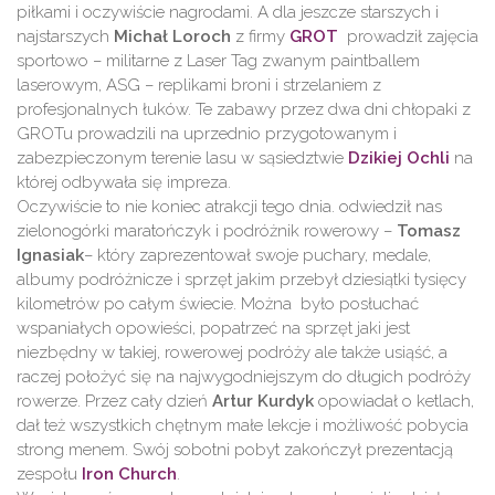
piłkami i oczywiście nagrodami. A dla jeszcze starszych i
najstarszych
Michał Loroch
z firmy
GROT
prowadził zajęcia
sportowo – militarne z Laser Tag zwanym paintballem
laserowym, ASG – replikami broni i strzelaniem z
profesjonalnych łuków. Te zabawy przez dwa dni chłopaki z
GROTu prowadzili na uprzednio przygotowanym i
zabezpieczonym terenie lasu w sąsiedztwie
Dzikiej Ochli
na
której odbywała się impreza.
Oczywiście to nie koniec atrakcji tego dnia. odwiedził nas
zielonogórki maratończyk i podróżnik rowerowy –
Tomasz
Ignasiak
– który zaprezentował swoje puchary, medale,
albumy podróżnicze i sprzęt jakim przebył dziesiątki tysięcy
kilometrów po całym świecie. Można było posłuchać
wspaniałych opowieści, popatrzeć na sprzęt jaki jest
niezbędny w takiej, rowerowej podróży ale także usiąść, a
raczej położyć się na najwygodniejszym do długich podróży
rowerze. Przez cały dzień
Artur Kurdyk
opowiadał o ketlach,
dał też wszystkich chętnym małe lekcje i możliwość pobycia
strong menem. Swój sobotni pobyt zakończył prezentacją
zespołu
Iron Church
.