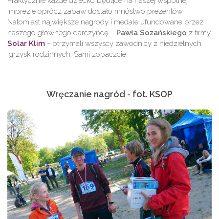
Praktycznie każde dziecko będące na naszej wspólnej
imprezie oprócz zabaw dostało mnóstwo prezentów.
Natomiast największe nagrody i medale ufundowane przez
naszego głównego darczyńcę –
Pawła Sozańskiego
z firmy
Solar Klim
– otrzymali wszyscy zawodnicy z niedzielnych
igrzysk rodzinnych. Sami zobaczcie:
Wręczanie nagród - fot. KSOP