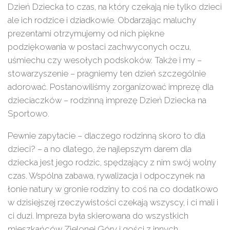
Dzień Dziecka to czas, na który czekają nie tylko dzieci
ale ich rodzice i dziadkowie. Obdarzając maluchy
prezentami otrzymujemy od nich piękne
podziękowania w postaci zachwyconych oczu,
uśmiechu czy wesołych podskoków. Także i my –
stowarzyszenie – pragniemy ten dzień szczególnie
adorować. Postanowiliśmy zorganizować imprezę dla
dzieciaczków – rodzinną imprezę Dzień Dziecka na
Sportowo.
Pewnie zapytacie – dlaczego rodzinną skoro to dla
dzieci? – a no dlatego, że najlepszym darem dla
dziecka jest jego rodzic, spędzający z nim swój wolny
czas. Wspólna zabawa, rywalizacja i odpoczynek na
łonie natury w gronie rodziny to coś na co dodatkowo
w dzisiejszej rzeczywistości czekają wszyscy, i ci mali i
ci duzi. Impreza była skierowana do wszystkich
mieszkańców Zielonej Góry i gości z innych